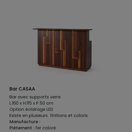
mat ou mat option perlée ou brillant.
Joues disponibles en MDF placage bois, laqué mat
ou mat option perlée ou brillant.
Bar CASAA
Bar avec supports verre
L.160 x H.115 x P.50 cm
Option éclairage LED
Existe en plusieurs finitions et coloris
Manufacture :
Piétement :
fer coloré