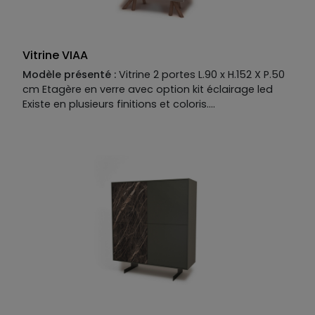
Nombreux éléments intérieur disponibles en option.
Vitrine VIAA
Modèle présenté :
Vitrine 2 portes L.90 x H.152 X P.50
cm Etagère en verre avec option kit éclairage led
Existe en plusieurs finitions et coloris.
Manufacture :
Piètement :
MDF placage chêne naturel
Structure :
MDF laqué mat
Façade :
MDF recouvert de placage chêne naturel