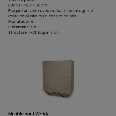
L.90 x H.148 X P.50 cm
Etagère en verre avec option kit éclairage led
Existe en plusieurs finitions et coloris.
Manufacture :
Piétement :
fer
Structure :
MDF laqué mat
Façade :
MDF laqué mat et céramique catégorie 2
Meuble haut WHAA