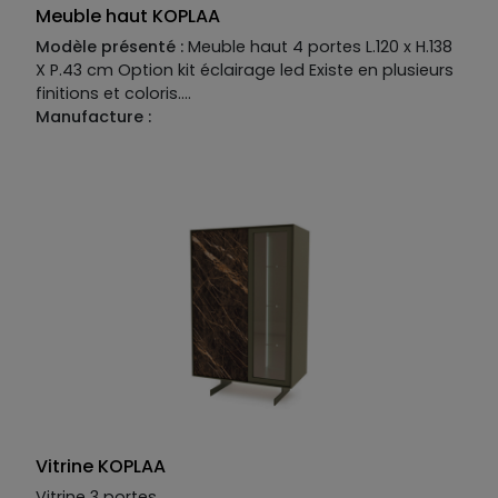
Meuble haut KOPLAA
Modèle présenté :
Meuble haut 4 portes L.120 x H.138
X P.43 cm Option kit éclairage led Existe en plusieurs
finitions et coloris.
Manufacture :
Piétement :
fer
Structure :
MDF laqué mat
Façade :
MDF laqué mat et céramique catégorie 2
Vitrine KOPLAA
Vitrine 3 portes