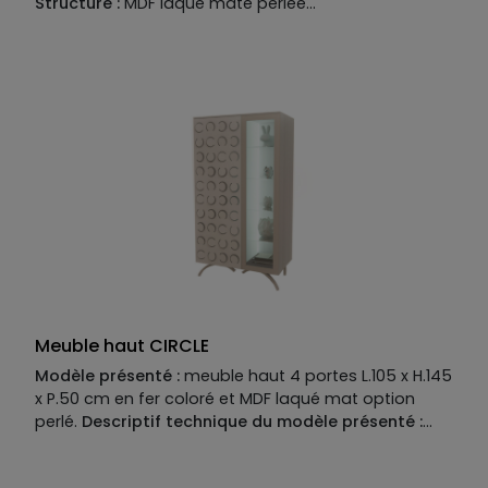
Structure :
MDF laque mate perlee
Façade :
laque mate perlee laiton
Meuble haut CIRCLE
Modèle présenté :
meuble haut 4 portes L.105 x H.145
x P.50 cm en fer coloré et MDF laqué mat option
perlé.
Descriptif technique du modèle présenté :
Piètement :
fer coloré.
Structure :
MDF laqué mat
option perlé. Façade : MDF laqué mat option perlé,