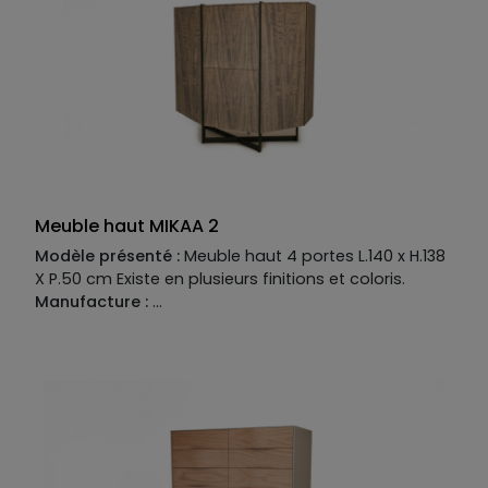
Meuble haut MIKAA 2
Modèle présenté :
Meuble haut 4 portes L.140 x H.138
X P.50 cm Existe en plusieurs finitions et coloris.
Manufacture :
Piétement :
Fer coloré
Structure :
MDF placage bois
Façade :
MDF placage bois