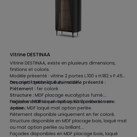
Vitrine DESTINAA
Vitrine DESTINAA, existe en plusieurs dimensions,
finitions et coloris.
Modèle présenté : vitrine 2 portes L.100 x H.182 x P.45
cm, avec option kit illumination.
Descriptif technique du modèle présenté :
Piètement :
fer coloré.
Structure :
MDF placage eucalyptus fumé.
Façades :
Finition métallisée en option. Kit illumination en
MDF laqué mat option perlée et verre.
Joues :
option.
MDF laqué mat option perlée.
Piètement disponible uniquement en fer coloré.
Structure disponible en MDF placage bois, laqué mat
ou mat option perlée ou brillant.
Façades disponibles en MDF placage bois, laqué