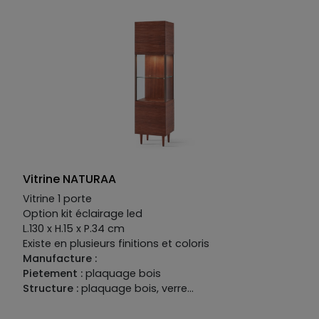
option détails en fer coloré.
Plateau :
MDF laqué mat
option perlé.
Structure :
disponible en MDF placage
bois, laqué mat ou mat option perlé ou brillant.
Façade :
disponible en MDF placage bois, laqué mat
ou mat option perlé ou brillant, option placage
verre, option détails en fer coloré. Plateau disponible
en MDF placage bois, laqué mat ou mat option perlé
ou brillant, option placage céramique ou verre.
Finition métallisée en option.
Nombreux éléments
intérieur disponibles en option. Kit illumination en
option
Vitrine NATURAA
Vitrine 1 porte
Option kit éclairage led
L.130 x H.15 x P.34 cm
Existe en plusieurs finitions et coloris
Manufacture :
Pietement :
plaquage bois
Structure :
plaquage bois, verre
Facade :
plaquage bois, verre et fer