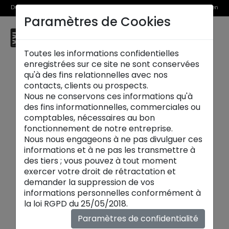
Du 1er au 31 août, découvrez >> nos Offres Spéciales et l’Offre Reprise en
Paramètres de Cookies
magasin
☰
Le Touquet
Toutes les informations confidentielles
enregistrées sur ce site ne sont conservées
qu'à des fins relationnelles avec nos
contacts, clients ou prospects.
Nous ne conservons ces informations qu'à
des fins informationnelles, commerciales ou
comptables, nécessaires au bon
fonctionnement de notre entreprise.
Nous nous engageons à ne pas divulguer ces
informations et à ne pas les transmettre à
des tiers ; vous pouvez à tout moment
exercer votre droit de rétractation et
demander la suppression de vos
informations personnelles conformément à
la loi RGPD du 25/05/2018.
Paramètres de confidentialité
Meubles et vitrines :