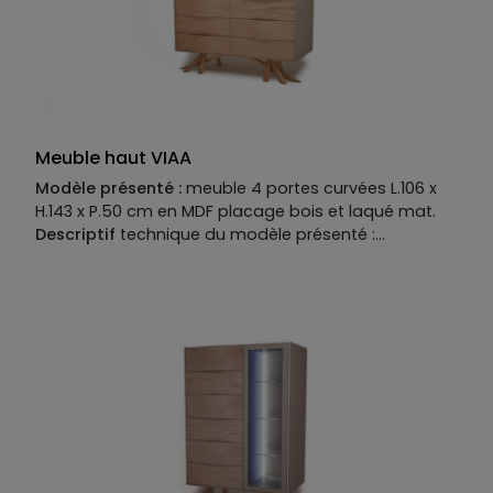
Meuble haut VIAA
Modèle présenté :
meuble 4 portes curvées L.106 x
H.143 x P.50 cm en MDF placage bois et laqué mat.
Descriptif
technique du modèle présenté :
Piètement : MDF placage bois.
Structure :
MDF laqué
mat. Façade curvées : MDF placage bois. Plateau :
MDF laqué mat. Structure disponible en MDF placage
bois, laqué mat ou mat option perlé ou brillant.
Façade disponible en MDF placage bois, laqué mat
ou mat option perlé ou brillant, existe en version
curvée ou lisse. Plateau disponible en MDF placage
bois, laqué mat ou mat option perlé ou brillant,
option placage céramique ou verre. Finition
métallisée en option. Piètement disponible en MDF
placage bois, fer coloré, inox ou inox brossé.