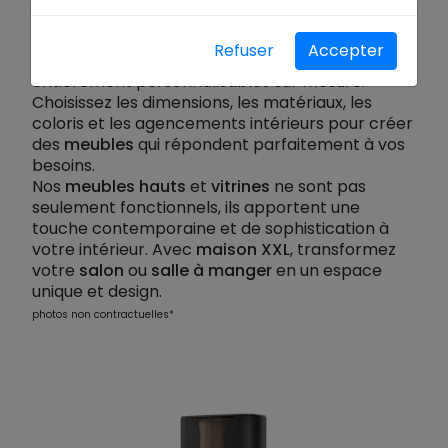
Découvrez nos
meubles hauts
et
vitrines
design
, où l'innovation et l'élégance se
Refuser
Accepter
rencontrent. Ces
meubles contemporains
sont
entièrement personnalisables sur mesure.
Choisissez les dimensions, les matériaux, les
coloris et les agencements intérieurs pour créer
des
meubles
qui répondent parfaitement à vos
besoins.
Nos
meubles hauts
et
vitrines
ne sont pas
seulement fonctionnels, ils apportent une
touche contemporaine et de sophistication à
votre intérieur. Avec
maison XXL
, transformez
votre
salon
ou
salle à manger
en un espace
unique et design.
photos non contractuelles*