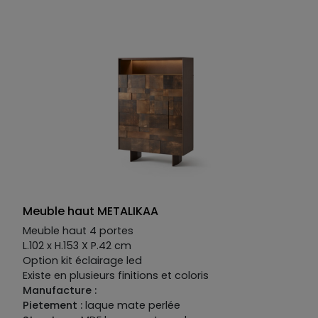
en plusieurs finitions et coloris.
Manufacture :
Piétement :
fer
Structure :
en MDF laqué mat perlé
Façade :
MDF laqué mat perlé, céramique et verre
Meuble haut METALIKAA
Meuble haut 4 portes
L.102 x H.153 X P.42 cm
Option kit éclairage led
Existe en plusieurs finitions et coloris
Manufacture :
Pietement :
laque mate perlée