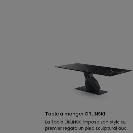
tribu, cocon feutré pour les cinéphiles, o
refuge jalousement gardé. Ses assises
basses, ses dossiers reculant et son
capitonnage généreux appellent autant 
détente qu’aux siestes prolongées. Résul
un canapé contemporain, modulable et
redoutablement confortable, qu’on quit
rarement de bon cœur.
Table à manger ORLINSKI
La Table ORLINSKI impose son style au
premier regard.Un pied sculptural aux