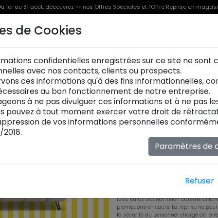
u 1er au 31 août, découvrez >> nos Offres Spéciales et l’Offre Reprise en magas
es de Cookies
Offre Reprise
Offres Spéciales [%]
Produits
rmations confidentielles enregistrées sur ce site ne sont
onnelles avec nos contacts, clients ou prospects.
Du 1er au 31 août, 
vons ces informations qu'à des fins informationnelles, c
meuble ou canapé 
cessaires au bon fonctionnement de notre entreprise.
geons à ne pas divulguer ces informations et à ne pas l
Et si changer de canapé 
ous pouvez à tout moment exercer votre droit de rétractat
simple que prévu ? On rep
ppression de vos informations personnelles conformémen
2000€ pour l'achat d'un 
/2018.
les canapés que pour les m
compositions, bibliothèqu
Paramètres de c
pratique pour renouveler s
suggestions
à découvrir e
Refuser
*Reprise de votre ancien mobilier/sal
Exemple : une table achetée/une table re
1500 euros d'achat selon barème affich
promotions en cours. La reprise ne pour
la sécurité du personnel chargé de la r