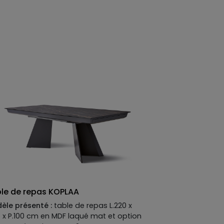
orpeur d'une fin d'après-midi sur la
era — sans quitter le salon.
le de repas KOPLAA
èle présenté :
table de repas L.220 x
6 x P.100 cm en MDF laqué mat et option