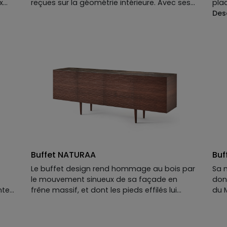
x
reçues sur la géométrie intérieure. Avec ses
pla
pieds en angles droits, formés de pièces de
Des
 du
bois blond impeccablement alignées, elle
Pla
apaise les amoureux de symétrie parfaite
cér
(et ceux qui rangent leurs couverts par
en 
ordre de taille).
opti
L'élégance affirmée de ses matières vient
cér
compléter ce jeu graphique pour mieux
Piè
surprendre, avec un plateau qui s’agrandit
pla
(en option) : parfait pour les grandes
brill
tablées improvisées, les soirées où l'on refait
Fini
le monde et les brunchs du dimanche qui
All
s'étirent sans fin.
Buffet NATURAA
Buf
Le buffet design rend hommage au bois par
Sa 
le mouvement sinueux de sa façade en
don
nte
frêne massif, et dont les pieds effilés lui
du 
tion
insufflent un style aérien, contemporain :
Amé
NATURAA invite l’équilibre et la nature à la
tro
maison. A découvrir et personnaliser :
déce