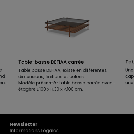
dimensions options, rangements, …
con
con
Con
l’or
dev
effe
faça
du 
déc
rang
Tab
Table-basse DEFIAA carrée
Com
re
Une 
Table basse DEFIAA, existe en différentes
la f
ond
cap
dimensions, finitions et coloris.
-, l
 en
une 
Modèle présenté :
table basse carrée avec
pro
u
YZA
étagère L.100 x H.30 x P.100 cm.
opt
inv
beso
de
dis
gard
Noy
Newsletter
pier
Informations Légales
com