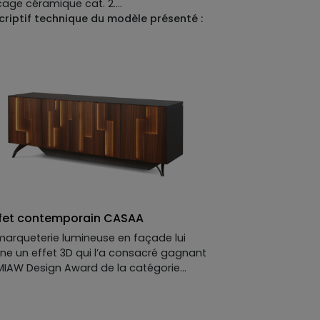
cage céramique cat. 2.
criptif technique du modèle présenté :
teau :
MDF laqué mat et option placage
amique catégorie 2. Plateau disponible
MDF placage bois, laqué mat ou mat
on perlé ou brillant, option placage
amique ou verre.
tement :
MDF laqué mat. isponible en MDF
cage bois, laqué mat ou mat perlé ou
ant.
tion métallisée en option.
onges disponibles en option.
fet contemporain CASAA
marqueterie lumineuse en façade lui
ne un effet 3D qui l’a consacré gagnant
MIAW Design Award de la catégorie
nagement Intérieur, ainsi que du
phée Or des Grands Prix du Design
rnés par int.design : notre
buffet