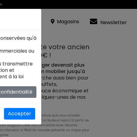
in
Magasins
Newsletter
 conservées qu'à
on vous rachète votre ancien
ommerciales ou
jusqu’à 2000€ !
es transmettre
ou de salle à manger devenait plus
ion et
rend votre ancien mobilier jusqu'à
t à la loi
nouveau*.
Ça marche aussi bien pour
eubles : tables, buffets,
es... Un coup de pouce économique et
onfidentialité
on intérieur ! Quelques-unes de nos
n magasin !
Accepter
on (même quantité, même nature que ceux achetés.
prise, un fauteuil acheté/un fauteuil repris) à partir de
é en magasin. Offre non cumulable avec d'autres
ra intervenir si l'état du meuble présente un risque pour
eprise.