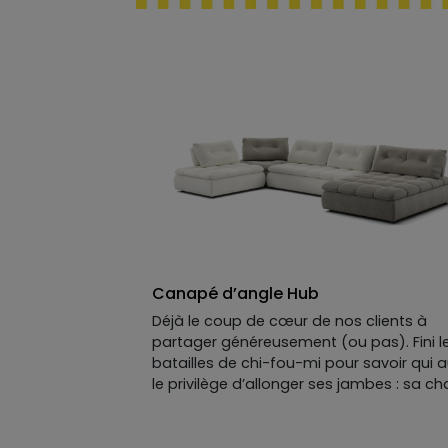
Canapé d’angle Hub
Déjà le coup de cœur de nos clients à
partager généreusement (ou pas). Fini l
batailles de chi-fou-mi pour savoir qui 
le privilège d’allonger ses jambes : sa ch
longue a été pensée pour deux. HUB
s’adapte à toutes les vies et à toutes le
envies : grand salon pour les réunions de