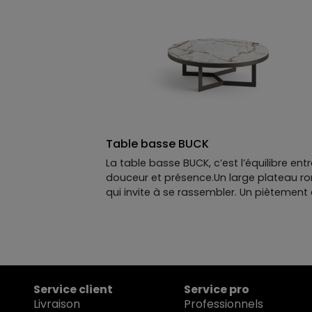
Table basse BUCK
La table basse BUCK, c’est l’équilibre ent
douceur et présence.Un large plateau r
qui invite à se rassembler. Un piètement
métal plié, franc, graphique, qui donne d
rythme sans alourdir. Moderne, simple,
efficace. À l’heure de l’apéritif comme
devant un film, elle devient vite le point 
rencontre. La rondeur rassemble. BUCK le
prouve.
Service client
Service pro
Livraison
Professionnels