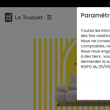
D
Paramètr
☰
Le Touquet
Toutes les info
des fins relati
Nous ne conser
comptables, né
Nous nous enga
à des tiers ; v
demander la su
RGPD du 25/05