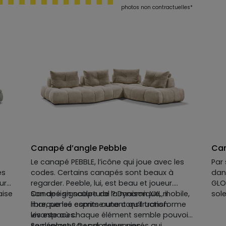
photos non contractuelles*
Canapé d’angle Pebble
Can
Le canapé PEBBLE, l’icône qui joue avec les
Par
es
codes. Certains canapés sont beaux à
dan
aura
regarder. Peeble, lui, est beau et joueur.
GLO
aise
Canapé signature de la maison XXL, il
Son design sculptural ? Dynamique, mobile,
sole
marque les esprits autant qu’il transforme
libre, pensé comme une construction
chai
s
les espaces.
vivante où chaque élément semble pouvoir
tend
se déplacer au gré des envies.
Son secret ? Des dossiers posés qui
dan