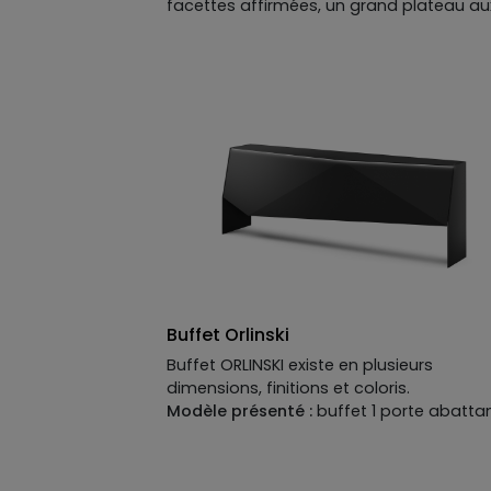
facettes affirmées, un grand plateau au
lignes épurées : une pièce de caractère,
designée par Richard Orlinski, où la force
design parle d’elle-même.
Buffet Orlinski
Buffet ORLINSKI existe en plusieurs
dimensions, finitions et coloris.
Modèle présenté :
buffet 1 porte abatta
en MDF laqué mat perlé, fer coloré et op
illumination LED.
L.230 x H.80 x P.43 cm.