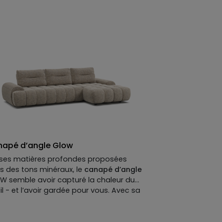
apé d’angle Glow
 ses matières profondes proposées
s des tons minéraux, le
canapé d’angle
W semble avoir capturé la chaleur du
il - et l’avoir gardée pour vous. Avec sa
se longue intégrée, il va plus loin : il vous
 les bras, vous invite à vous allonger
s ses courbes douces.