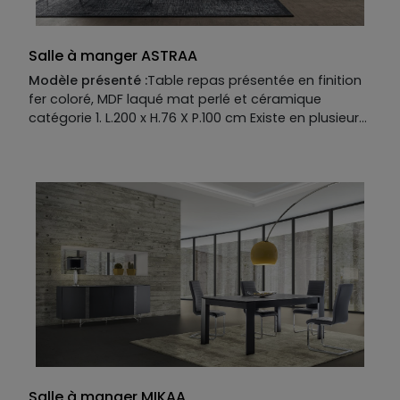
Salle à manger ASTRAA
Modèle présenté :
Table repas présentée en finition
fer coloré, MDF laqué mat perlé et céramique
catégorie 1. L.200 x H.76 X P.100 cm Existe en plusieurs
dimensions, finitions et coloris.
Allonges en options.
Buffet présenté 4 portes en finition fer coloré, MDF
laqué mat perlé et céramique catégorie 1. L.225 x
H.85 X P.50 cm
Existe en plusieurs dimensions, finitions et coloris.
Manufacture :
Table repas :
Piètement :
fer coloré.
Plateau :
MDF laqué mat et céramique catégorie 1.
Buffet :
Piétement :
Fer coloré.
Structure :
MDF laqué mat perlé.
Plateau :
MDF laqué mat et céramique catégorie 1
Façade :
MDF laqué mat perlé.
Salle à manger MIKAA