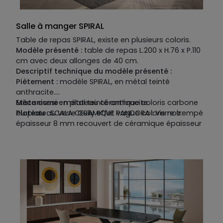
Salle à manger SPIRAL
Table de repas SPIRAL, existe en plusieurs coloris.
Modèle présenté :
table de repas L.200 x H.76 x P.110
cm avec deux allonges de 40 cm.
Descriptif technique du modèle présenté :
Piètement :
modèle SPIRAL, en métal teinté
anthracite.
Mécanisme :
Existe aussi en plateau céramique coloris carbone
métal teinté anthracite.
Plateau
ou plateau verre Gully effet vague coloris noir.
: SCALA CERAMIQUE PANDORA : Verre trempé
épaisseur 8 mm recouvert de céramique épaisseur
6 mm.