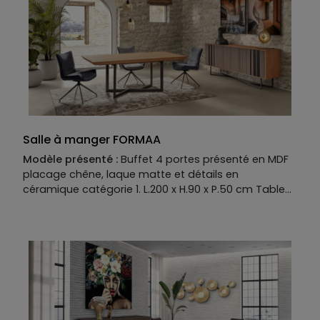
Salle à manger FORMAA
Modèle présenté :
Buffet 4 portes présenté en MDF
placage chêne, laque matte et détails en
céramique catégorie 1. L.200 x H.90 x P.50 cm Table
de repas présentée en MDF placage chêne et fer
coloré. L.200 x H.76 x P.100 cm Allonge en option.
Existent en plusieurs dimensions, finitions et coloris.
Modèle présenté avec les chaises MINA.
Manufacture :
Buffet
Piétement :
Fer coloré Structure: MDF placage chêne
Plateau :
MDF placage chêne