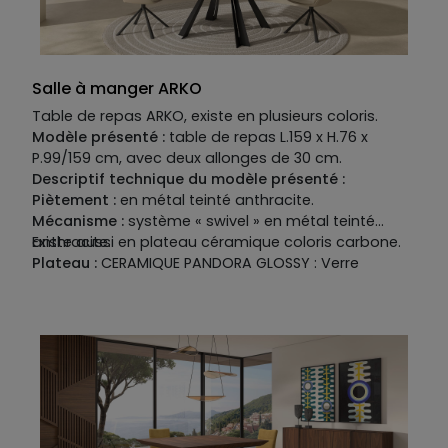
Salle à manger ARKO
Table de repas ARKO, existe en plusieurs coloris.
Modèle présenté :
table de repas L.159 x H.76 x
P.99/159 cm, avec deux allonges de 30 cm.
Descriptif technique du modèle présenté :
Piètement :
en métal teinté anthracite.
Mécanisme :
système « swivel » en métal teinté
anthracite.
Existe aussi en plateau céramique coloris carbone.
Plateau :
CERAMIQUE PANDORA GLOSSY : Verre
trempé épaisseur 8 mm recouvert de céramique
épaisseur 6 mm.