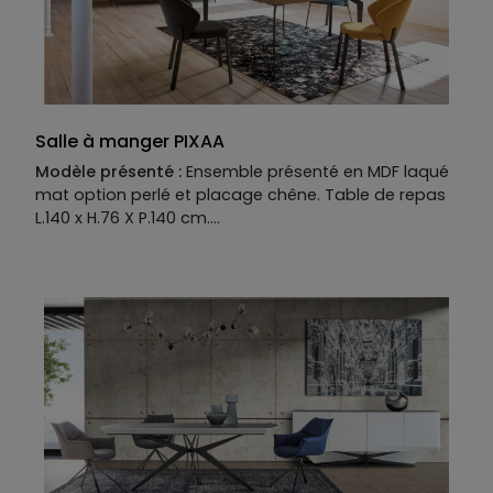
Structure et plateau:
MDF laqué mat.
Façades :
MDF placage chêne naturel défibré.
Tiroir range-couverts en option.
Salle à manger PIXAA
Modèle présenté :
Ensemble présenté en MDF laqué
mat option perlé et placage chêne. Table de repas
L.140 x H.76 X P.140 cm.
Piètement :
fer coloré.
Plateau :
MDF placage chêne naturel.
Allonges en option.
Manufacture :
Buffet 2 portes, 1 abattant, 1 tiroir L.200 x H.85 X P.50
cm
Piètement :
fer coloré.
Structure et plateau :
MDF laqué mat finition perlée.
Façades :
MDF placage chêne naturel.
Tiroir range-couverts en option.