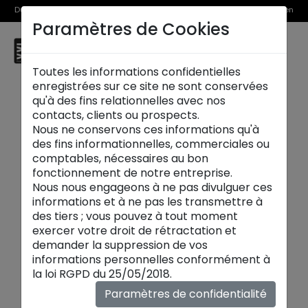
Du 1er au 31 août, découvrez >> nos Offres Spéciales et l’Offre Reprise en
Paramètres de Cookies
magasin
☰
Le Touquet
Toutes les informations confidentielles
enregistrées sur ce site ne sont conservées
qu'à des fins relationnelles avec nos
contacts, clients ou prospects.
Nous ne conservons ces informations qu'à
des fins informationnelles, commerciales ou
comptables, nécessaires au bon
fonctionnement de notre entreprise.
Nous nous engageons à ne pas divulguer ces
informations et à ne pas les transmettre à
des tiers ; vous pouvez à tout moment
exercer votre droit de rétractation et
demander la suppression de vos
informations personnelles conformément à
Salles à manger
la loi RGPD du 25/05/2018.
Bienvenue dans l'univers des
salles à manger
Paramètres de confidentialité
contemporaines
de maison XXL, où le design