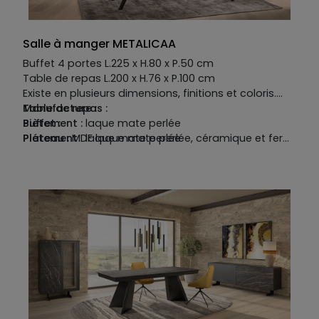
complémentaires ou contrastées, dans
Table:
l’impressionnant choix de nos nuanciers.
Piétement :
fer coloré
Plateau :
laqué mat option perlé et céramique
Salle à manger METALICAA
catégorie 1
Allonge: laqué mat option perlé et céramique
Buffet 4 portes L.225 x H.80 x P.50 cm
catégorie 1
Table de repas L.200 x H.76 x P.100 cm
Existe en plusieurs dimensions, finitions et coloris.
Manufacture :
Table de repas :
Buffet :
Piètement :
laque mate perlée
Piétement
Plateau :
MDF laque mate perlée, céramique et fer
: laque mate perlée
Structure :
Allonge :
MDF laque mate perlée et céramique
MDF laque mate perlée
Plateau :
MDF laque mat perlée
Façade :
laque mat perlée et laiton