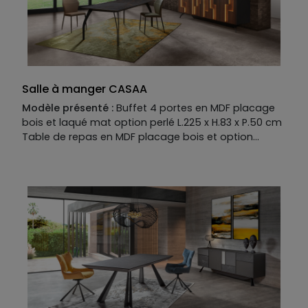
Salle à manger CASAA
Modèle présenté :
Buffet 4 portes en MDF placage
bois et laqué mat option perlé L.225 x H.83 x P.50 cm
Table de repas en MDF placage bois et option
placage Dekton catégorie 2 L.200 x H.76 x P.100 cm
Allonges disponibles en option Existe en plusieurs
dimensions, finitions et coloris Modèle présenté
avec les chaises IOTA
Manufacture :
Buffet
Piètement :
fer coloré
Structure :
MDF laqué mat option perlé
Façade :
MDF placage bois
Plateau :
MDF laqué mat option perlé
Kit illumination en option. Nombreux éléments