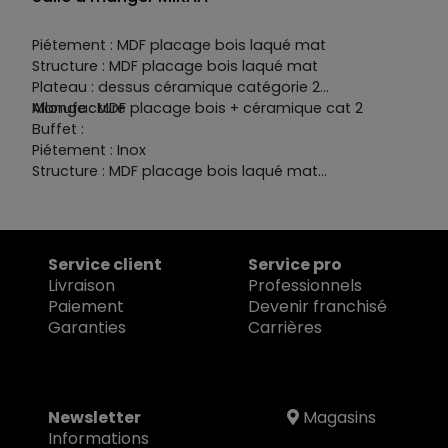
Piétement : MDF placage bois laqué mat
Structure : MDF placage bois laqué mat
Plateau : dessus céramique catégorie 2
Allonge : MDF placage bois + céramique cat 2
Manufacture :
Buffet :
Piétement : Inox
Structure : MDF placage bois laqué mat
Plateau : dessus céramique catégorie 2
Portes, façades, étagéres : MDF placage bois laqué
mat + détails céramique categorie 2
Tiroir range couvert en option
Service client
Service pro
Livraison
Professionnels
Paiement
Devenir franchisé
Garanties
Carrières
Newsletter
Magasins
Informations