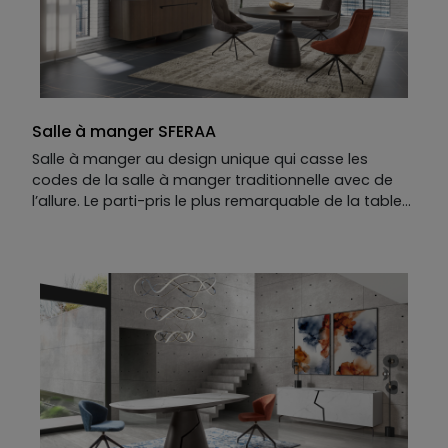
Façade :
MDF laqué mat et détails en céramique
catégorie 1
Table
Piétement :
Fer coloré
Plateau :
MDF placage chêne
Allonge en option
Salle à manger SFERAA
Salle à manger au design unique qui casse les
codes de la salle à manger traditionnelle avec de
l’allure. Le parti-pris le plus remarquable de la table
design SFERAA réside dans son pied central aux
dimensions XXL et à la forme ronde. Son volume
maxi se répartit dans tout sa hauteur, et sa forme
lui confère robustesse et équilibre. Les lignes
horizontales qui découpent le bas du pied
accrochent l’œil et répondent au plateau.
Le buffet contemporain SFERAA suit les mêmes
principes de design : son pied unique
Modèle présenté :
Buffet 5 portes présenté en MDF
placage eucalyptus fumé, céramique catégorie 1 et
kit illumination LED. L.230 x H.83 X P.50 cm Table de