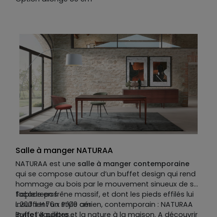
Salle à manger NATURAA
NATURAA est une
salle à manger contemporaine
qui se compose autour d’un buffet design qui rend
hommage au bois par le mouvement sinueux de sa
façade en frêne massif, et dont les pieds effilés lui
Table repas
insufflent un style aérien, contemporain : NATURAA
L.200 x H.76 x P.100 cm
invite l’équilibre et la nature à la maison. A découvrir
Buffet 4 portes