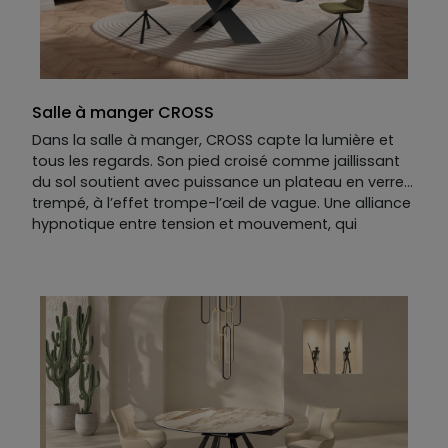
Salle à manger CROSS
Dans la salle à manger, CROSS capte la lumière et
tous les regards. Son pied croisé comme jaillissant
du sol soutient avec puissance un plateau en verre
trempé, à l’effet trompe-l’œil de vague. Une alliance
hypnotique entre tension et mouvement, qui
bouscule les codes de la table de repas. Et grâce à
ses deux allonges élégantes, CROSS accueille sans
effort les grands repas d’esthètes… ou les dîners qui
s’éternisent avec style !