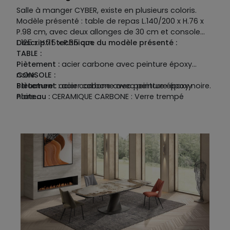
Salle à manger CYBER, existe en plusieurs coloris.
Modèle présenté : table de repas L.140/200 x H.76 x
P.98 cm, avec deux allonges de 30 cm et console
L.125 x H.75 x P.35 cm.
Descriptif technique du modèle présenté :
TABLE :
Piètement :
acier carbone avec peinture époxy
noire.
CONSOLE :
Structure :
Piètement :
acier carbone avec peinture époxy noire.
acier carbone avec peinture époxy
Plateau :
noire.
CERAMIQUE CARBONE : Verre trempé
épaisseur 8 mm recouvert de céramique épaisseur
Plateau :
CERAMIQUE CARBONE : Verre trempé
3 mm.
épaisseur 6 mm recouvert de céramique épaisseur
Existe aussi en plateau céramique coloris blanc
3 mm.
effet marbre mat et céramique coloris noir désir.
Existe uniquement en céramique coloris carbone.