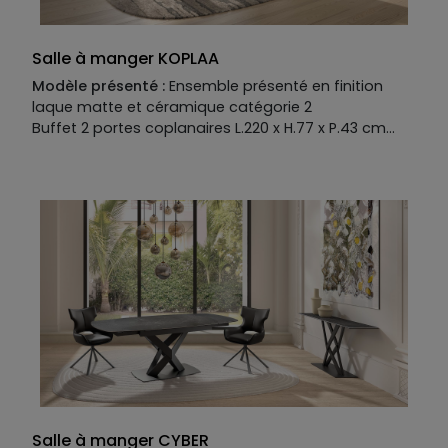
Salle à manger KOPLAA
Modèle présenté :
Ensemble présenté en finition
laque matte et céramique catégorie 2
Buffet 2 portes coplanaires L.220 x H.77 x P.43 cm
Table de repas avec plateau céramique L.220 x H.76
x P.100 cm
Manufacture :
Buffet :
Piétement :
Fer coloré
Structure :
MDF laqué mat
Plateau :
MDF laqué mat et céramique catégorie 2
Façades :
MDF laqué mat et céramique catégorie 2
Tiroir range couvert en option
Table de repas :
Piétement :
MDF laqué mat
Plateau :
MDF laqué mat et option céramique
catégorie 2.
Allonge en option
Salle à manger CYBER